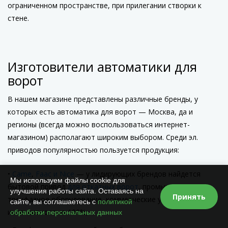
ограниченном пространстве, при прилегании створки к
стене.
Изготовители автоматики для
ворот
В нашем магазине представлены различные бренды, у
которых есть автоматика для ворот — Москва, да и
регионы (всегда можно воспользоваться интернет-
магазином) располагают широким выбором. Среди эл.
приводов популярностью пользуется продукция:
Came
,
Faac
и
Nice
— у лидирующих брендов найдется
Мы используем файлы cookie для
бытовой привод
для откатных ворот
, промышленное
улучшения работы сайта. Оставаясь на
Принять
трехфазное оборудование, коммерческие устройства с
сайте, вы соглашаетесь с
политикой
интенсивностью 100%;
обработки персональных данных