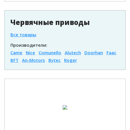
Червячные приводы
Все товары
Производители:
Came
Nice
Comunello
Alutech
Doorhan
Faac
BFT
An-Motors
Bytec
Roger