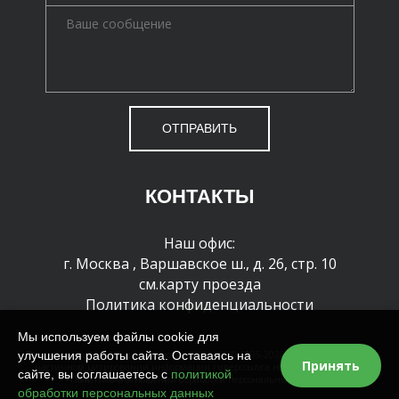
ОТПРАВИТЬ
КОНТАКТЫ
Наш офис:
г. Москва
,
Варшавское ш., д. 26, стр. 10
см.карту проезда
Политика конфиденциальности
Мы используем файлы cookie для
улучшения работы сайта. Оставаясь на
Все права защищены и охраняются законом. © 1995-2026 г. При полном или
Принять
частичном цитировании информации гиперссылка на сайт обязательна
сайте, вы соглашаетесь с
политикой
Политика в отношении обработки персональных данных
обработки персональных данных