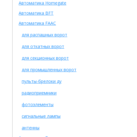
Автоматика Homegate
Автоматика BFT
Автоматика FAAC
для распашных ворот
для откатных ворот
для секционных ворот
для промышленных ворот
пульты-брелоки ду
радиоприемники
фотоэлементы
сигнальные лампы
антенны