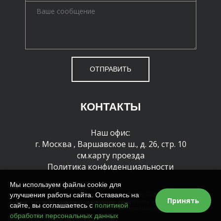
ОТПРАВИТЬ
КОНТАКТЫ
Наш офис:
г. Москва
,
Варшавское ш., д. 26, стр. 10
см.карту проезда
Политика конфиденциальности
Мы используем файлы cookie для
улучшения работы сайта. Оставаясь на
Все права защищены и охраняются законом. © 1995-2026 г. При полном или
Принять
частичном цитировании информации гиперссылка на сайт обязательна
сайте, вы соглашаетесь с
политикой
Политика в отношении обработки персональных данных
обработки персональных данных