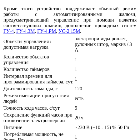
Кроме этого устройство поддерживает обычный режим
работы с автоматизированными жалюзи,
предусматривающий управление при помощи нажатия
соответствующих клавиш, дополнение проводных систем
ГУ-4
,
ГУ-4.3M
,
ГУ-4.РМ
,
УС-2.15М
.
электроприводы роллет,
Объекты управления /
рулонных штор, маркиз / 3
допустимая нагрузка
А
Количество объектов
1
управления
Количество таймеров
1
Интервал времени для
1
программирования таймера, сут.
Длительность команды, с
120
Режим имитации присутствия
есть
людей
Точность хода часов, с/сут
5
Сохранение функций часов при
20 ч
отключении электроэнергии
Питание
~230 В (+10 - 15) % 50 Гц
Потребляемая мощность, не
1
более, Вт