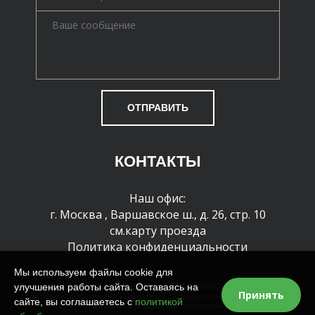
ОТПРАВИТЬ
КОНТАКТЫ
Наш офис:
г. Москва
,
Варшавское ш., д. 26, стр. 10
см.карту проезда
Политика конфиденциальности
Мы используем файлы cookie для
улучшения работы сайта. Оставаясь на
Все права защищены и охраняются законом. © 1995-2026 г. При полном или
Принять
частичном цитировании информации гиперссылка на сайт обязательна
сайте, вы соглашаетесь с
политикой
Политика в отношении обработки персональных данных