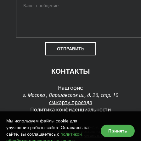
ОТПРАВИТЬ
КОНТАКТЫ
Наш офис:
г. Москва
,
Варшавское ш., д. 26, стр. 10
см.карту проезда
Политика конфиденциальности
Мы используем файлы cookie для
улучшения работы сайта. Оставаясь на
Все права защищены и охраняются законом. © 1995-2026 г. При полном или
Принять
частичном цитировании информации гиперссылка на сайт обязательна
сайте, вы соглашаетесь с
политикой
Политика в отношении обработки персональных данных
обработки персональных данных