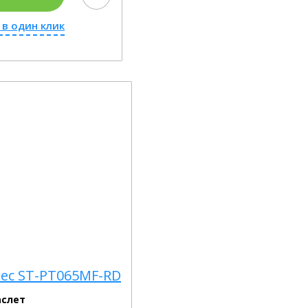
 в один клик
ec ST-PT065MF-RD
аслет