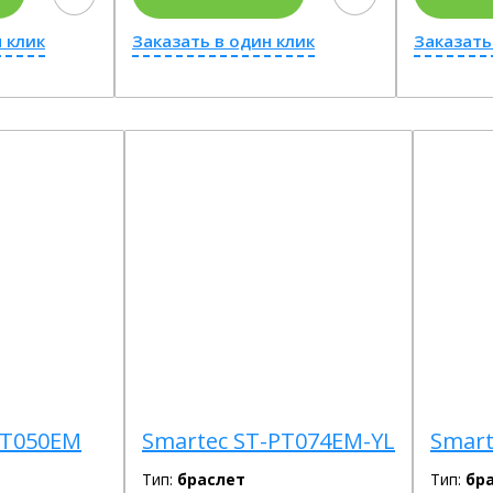
 клик
Заказать в один клик
Заказать
PT050EM
Smartec ST-PT074EM-YL
Smart
Тип:
браслет
Тип:
бр