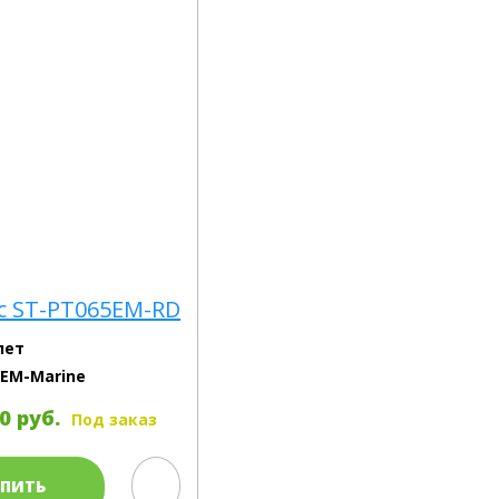
c ST-PT065EM-RD
лет
EM-Marine
0 руб.
Под заказ
УПИТЬ