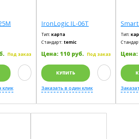
-25M
IronLogic IL-06Т
Smart
Тип:
карта
Тип:
кар
Стандарт:
temic
Стандар
б.
Цена: 110 руб.
Цена: 
Под заказ
Под заказ
КУПИТЬ
К
н клик
Заказать в один клик
Заказат