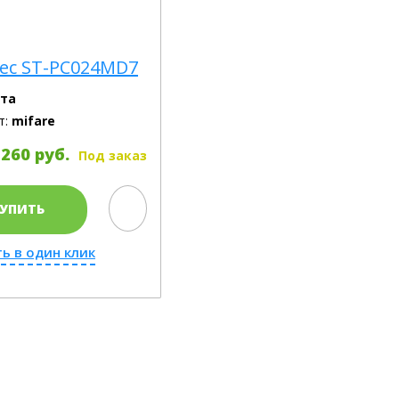
ec ST-PC024MD7
та
т:
mifare
260 руб.
Под заказ
УПИТЬ
ь в один клик