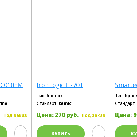
PC010EM
IronLogic IL-70T
Smarte
Тип:
брелок
Тип:
брас
ine
Стандарт:
temic
Стандарт:
.
Цена: 270 руб.
Цена: 9
Под заказ
Под заказ
КУПИТЬ
К