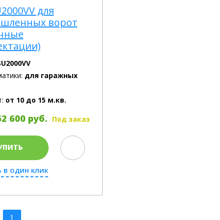
U2000VV для
шленных ворот
ичные
ектации)
SU2000VV
матики:
для гаражных
т:
от 10 до 15 м.кв.
2 600 руб.
Под заказ
УПИТЬ
 в один клик
1