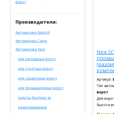
ворот
Производители:
Автоматика Alutech
Автоматика Сame
Автоматика Nice
Nice S
промы
для распашных ворот
(разл
для откатных ворот
компл
для секционных ворот
Артикул:
Тип авто
для промышленных ворот
ворот
пульты-брелоки ду
Для воро
Высота в
радиоприемники