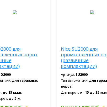
O2000 для
Nice SU2000 для
шленных ворот
промышленных во
ичные
(различные
ектации)
комплектации)
SO2000
Артикул:
SU2000
матики:
для гаражных
Тип автоматики:
для гара
ворот
т:
до 15 м.кв.
Для ворот:
от 15 до 35 м.к
орот:
до 5 м.