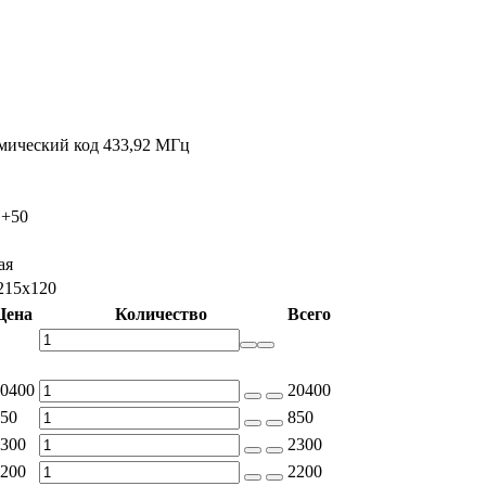
мический код 433,92 МГц
+50
ая
215х120
Цена
Количество
Всего
0400
20400
50
850
300
2300
200
2200