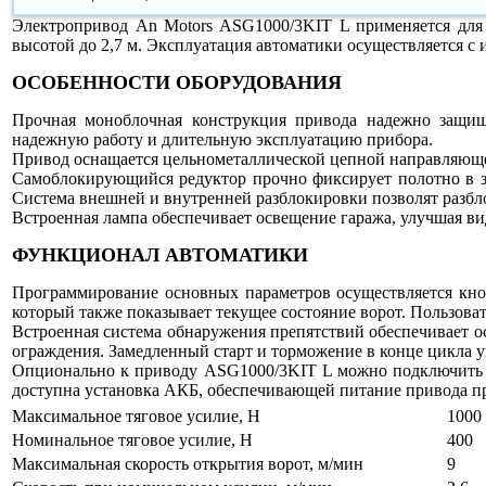
Электропривод An Motors ASG1000/3KIT L применяется для 
высотой до 2,7 м. Эксплуатация автоматики осуществляется с 
ОСОБЕННОСТИ ОБОРУДОВАНИЯ
Прочная моноблочная конструкция привода надежно защища
надежную работу и длительную эксплуатацию прибора.
Привод оснащается цельнометаллической цепной направляюще
Самоблокирующийся редуктор прочно фиксирует полотно в з
Система внешней и внутренней разблокировки позволят разбл
Встроенная лампа обеспечивает освещение гаража, улучшая вид
ФУНКЦИОНАЛ АВТОМАТИКИ
Программирование основных параметров осуществляется кно
который также показывает текущее состояние ворот. Пользова
Встроенная система обнаружения препятствий обеспечивает о
ограждения. Замедленный старт и торможение в конце цикла у
Опционально к приводу ASG1000/3KIT L можно подключить д
доступна установка АКБ, обеспечивающей питание привода п
Максимальное тяговое усилие, Н
1000
Номинальное тяговое усилие, Н
400
Максимальная скорость открытия ворот, м/мин
9