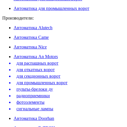
Автоматика для промышленных ворот
Производители:
Автоматика Alutech
Автоматика Сame
Автоматика Nice
Автоматика An Motors
для распашных ворот
для откатных ворот
для секционных ворот
для промышленных ворот
пульты-брелоки ду
радиоприемники
фотоэлементы
сигнальные лампы
Автоматика Doorhan