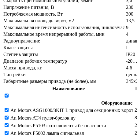
Скорость при номинальном усилии, м/мин
3,6
Напряжение питания, В
230
Потребляемая мощность, Вт
300
Максимальная площадь ворот, м2
13,5
Максимальная интенсивность использования, циклов/час
9
Максимальное время непрерывной работы, мин
4
Радиоуправление
дина
Класс защиты
I
Степень защиты
IP20
Диапазон рабочих температур
-20…
Масса привода, кг.
4,6
Тип рейки
цепн
Габаритные размеры привода (не более), мм
345х
Наименование
Оборудование
2
An Motors ASG1000/3KIT L привод для секционных ворот
8
An Motors AT4 пульт-брелок ду
2
An Motors P5103 фотоэлементы безопасности
2
An Motors F5002 лампа сигнальная