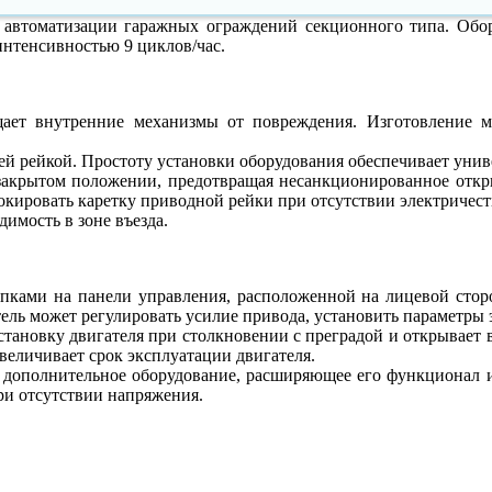
автоматизации гаражных ограждений секционного типа. Обор
интенсивностью 9 циклов/час.
ет внутренние механизмы от повреждения. Изготовление ме
й рейкой. Простоту установки оборудования обеспечивает уни
акрытом положении, предотвращая несанкционированное открыт
окировать каретку приводной рейки при отсутствии электричест
имость в зоне въезда.
пками на панели управления, расположенной на лицевой сторо
тель может регулировать усилие привода, установить параметры
становку двигателя при столкновении с преградой и открывает 
величивает срок эксплуатации двигателя.
ополнительное оборудование, расширяющее его функционал и
ри отсутствии напряжения.