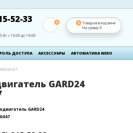
15-52-33
0
Товаров в корзине
0
На сумму
0
б-Вс с 10:00 до 19:00
РОЛЬ ДОСТУПА
АКСЕСCУАРЫ
АВТОМАТИКА NERO
9RIG047
двигатель GARD24
7
одвигатель GARD24
IG047