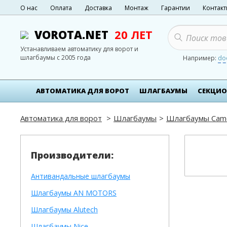
О нас
Оплата
Доставка
Монтаж
Гарантии
Контак
VOROTA.NET
20 ЛЕТ
Устанавливаем автоматику для ворот и
шлагбаумы с 2005 года
Например:
do
АВТОМАТИКА ДЛЯ ВОРОТ
ШЛАГБАУМЫ
СЕКЦИО
Автоматика для ворот
Шлагбаумы
Шлагбаумы Cam
Производители:
Антивандальные шлагбаумы
Шлагбаумы AN MOTORS
Шлагбаумы Alutech
Шлагбаумы Nice