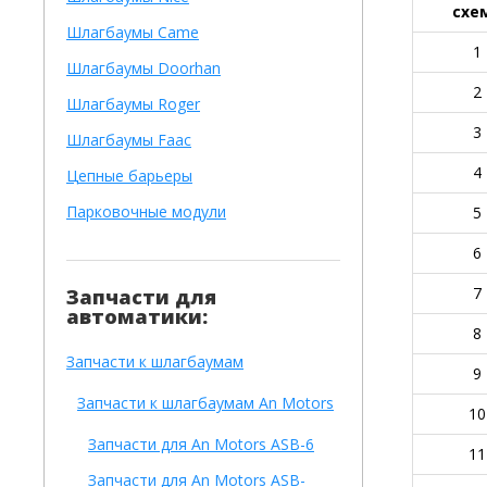
схе
Шлагбаумы Came
1
Шлагбаумы Doorhan
2
Шлагбаумы Roger
3
Шлагбаумы Faac
4
Цепные барьеры
Парковочные модули
5
6
7
Запчасти для
автоматики:
8
Запчасти к шлагбаумам
9
Запчасти к шлагбаумам An Motors
10
Запчасти для An Motors ASB-6
11
Запчасти для An Motors ASB-