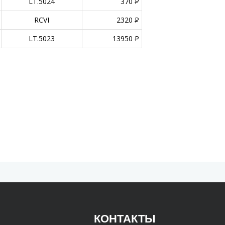
LT.5024
370
P
RCVI
2320
P
LT.5023
13950
P
КОНТАКТЫ