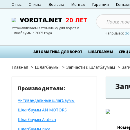
О нас
Оплата
Доставка
Монтаж
Гарантии
Контак
VOROTA.NET
20 ЛЕТ
Устанавливаем автоматику для ворот и
шлагбаумы с 2005 года
Например:
do
АВТОМАТИКА ДЛЯ ВОРОТ
ШЛАГБАУМЫ
СЕКЦ
Главная
Шлагбаумы
Запчасти к шлагбаумам
Зап
Зап
Производители:
Антивандальные шлагбаумы
Шлагбаумы AN MOTORS
Шлагбаумы Alutech
Номер
Шлагбаумы Nice