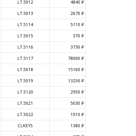
LT.5012
4840
P
LT.5013
2670
P
LT.5114
5110
P
LT.5015
370
P
LT.5116
3730
P
LT.5117
78060
P
LT.5018
15160
P
LT.5019
13250
P
LT.5120
2950
P
LT.5021
5030
P
LT.5022
1010
P
CLKEYS
1380
P