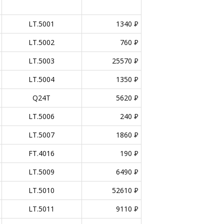
LT.5001
1340
P
LT.5002
760
P
LT.5003
25570
P
LT.5004
1350
P
Q24T
5620
P
LT.5006
240
P
LT.5007
1860
P
FT.4016
190
P
LT.5009
6490
P
LT.5010
52610
P
LT.5011
9110
P