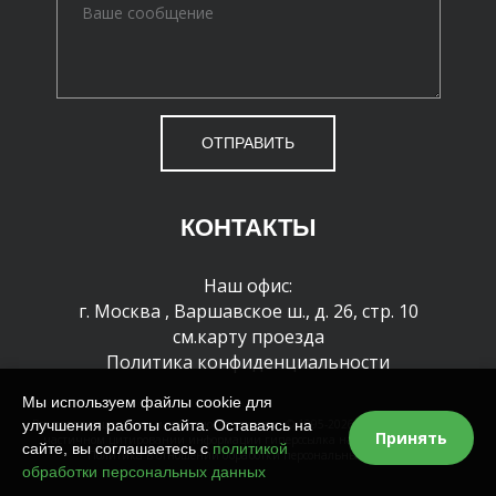
ОТПРАВИТЬ
КОНТАКТЫ
Наш офис:
г. Москва
,
Варшавское ш., д. 26, стр. 10
см.карту проезда
Политика конфиденциальности
Мы используем файлы cookie для
улучшения работы сайта. Оставаясь на
Все права защищены и охраняются законом. © 1995-2026 г. При полном или
Принять
частичном цитировании информации гиперссылка на сайт обязательна
сайте, вы соглашаетесь с
политикой
Политика в отношении обработки персональных данных
обработки персональных данных