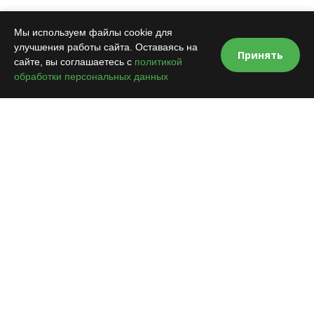
Мы используем файлы cookie для
улучшения работы сайта. Оставаясь на
Принять
сайте, вы соглашаетесь с
политикой
обработки персональных данных
VOROTA.NET
Продажа и монтаж автоматики для ворот, шлагбаумов,
комплектующих и аксессуаров к ним
+7 (495)
215-52-33