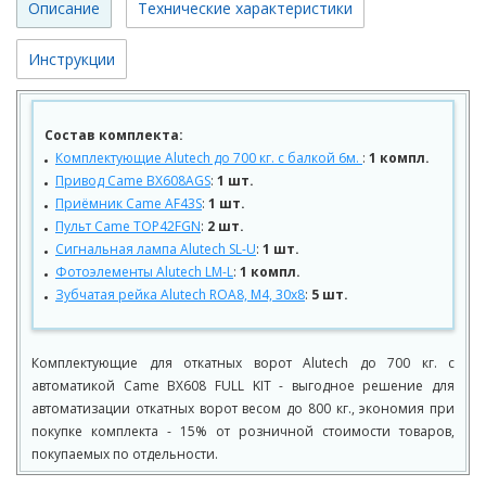
Описание
Технические характеристики
Инструкции
Состав комплекта:
Комплектующие Alutech до 700 кг. с балкой 6м.
:
1 компл.
Привод Came BX608AGS
:
1 шт.
Приёмник Came AF43S
:
1 шт.
Пульт Came TOP42FGN
:
2 шт.
Сигнальная лампа Alutech SL-U
:
1 шт.
Фотоэлементы Alutech LM-L
:
1 компл.
Зубчатая рейка Alutech ROA8, М4, 30х8
:
5 шт.
Комплектующие для откатных ворот Alutech до 700 кг. с
автоматикой Came BX608 FULL KIT - выгодное решение для
автоматизации откатных ворот весом до 800 кг., экономия при
покупке комплекта - 15% от розничной стоимости товаров,
покупаемых по отдельности.